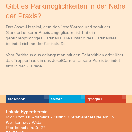
Gibt es Parkmöglichkeiten in der Nähe
der Praxis?
Das Josef-Hospital, dem das JosefCarree und somit der
Standort unserer Praxis angegliedert ist, hat ein
gebührenpflichtiges Parkhaus. Die Einfahrt des Parkhauses
befindet sich an der Klinikstraße.
Vom Parkhaus aus gelangt man mit den Fahrstühlen oder über
das Treppenhaus in das JosefCarree. Unsere Praxis befindet
sich in der 2. Etage.
facebook
twitter
google+
Lokale Hyperthermie
MVZ Prof. Dr. Adamietz - Klinik für Strahlentherapie am Ev.
Krankenhaus Witten
Pferdebachstraße 27