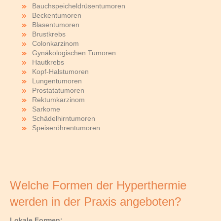
Bauchspeicheldrüsentumoren
Beckentumoren
Blasentumoren
Brustkrebs
Colonkarzinom
Gynäkologischen Tumoren
Hautkrebs
Kopf-Halstumoren
Lungentumoren
Prostatatumoren
Rektumkarzinom
Sarkome
Schädelhirntumoren
Speiseröhrentumoren
Welche Formen der Hyperthermie
werden in der Praxis angeboten?
Lokale Formen: